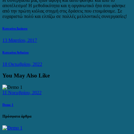
Η συνεργασία μας ήταν άψογη και αυτό φάνηκε και από το
αποτέλεσμα! Η μεθοδικότητα και η οργανωτικό ήτα σου φάνηκε
από την πρώτη κιόλας στιγμή στις δράσεις που ετοιμάσαμε. Σε
ευχαριστώ πολύ και ελπίζω σε πολλές μελλοντικές συνεργασίες!
Πλοήγηση
Previous
Κατερίνα Δράκου
post:
άρθρων
13 Μαρτίου, 2017
Next
Κατερίνα Ανδρέου
post:
18 Οκτωβρίου, 2022
You May Also Like
11 Νοεμβρίου, 2022
Demo 1
Πρόσφατα άρθρα